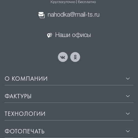
Круглосуточно | Бесплатно
натяжные потолки
nahodka@mail-ts.ru
·
Эстетичный внешний вид. Гладкая поверхность
сатиновых потолков отражает свет, создавая эффект
Наши офисы
мягкого свечения, что придаёт помещению уют и
комфорт.
·
Прочность и долговечность. Материалы, из которых
изготавливаются сатиновые потолки, не
подвержены деформации и сохраняют свой
первоначальный вид на протяжении многих лет.
О КОМПАНИИ
·
Лёгкость установки. Монтаж сатиновых потолков
занимает всего несколько часов и не требует
ФАКТУРЫ
подготовки поверхности потолка.
·
Защита от влаги и пыли. Сатиновые потолки
ТЕХНОЛОГИИ
обладают водоотталкивающими свойствами, что
защищает помещение от влаги и пыли.
ФОТОПЕЧАТЬ
·
Звукоизоляция. Хорошие звукоизоляционные