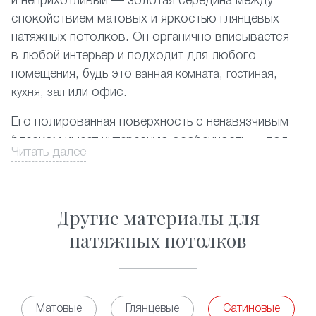
и неприхотливый — золотая середина между
спокойствием матовых и яркостью глянцевых
натяжных потолков. Он органично вписывается
в любой интерьер и подходит для любого
помещения, будь это
,
,
ванная комната
гостиная
,
или офис.
кухня
зал
Его полированная поверхность с ненавязчивым
блеском имеет интересную особенность — под
Читать далее
разным освещением она может приобретать
легкий красивый перламутровый или
металлический оттенок.
Другие материалы для
ПВХ-пленка
, используемая в создании таких
натяжных потолков
потолков очень прочна и легко выдерживает
затопление сверху. Кроме того, она не сохраняет
никаких запахов, гипоаллергенна и не требует
особого ухода.
Матовые
Глянцевые
Сатиновые