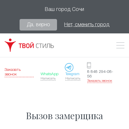
Ваш город
Сочи
Да, верно
Нет, сменить город
Заказать
8 848 294-08-
WhatsApp
Telegram
звонок
56
Написать
Написать
Заказать звонок
Вызов замерщика